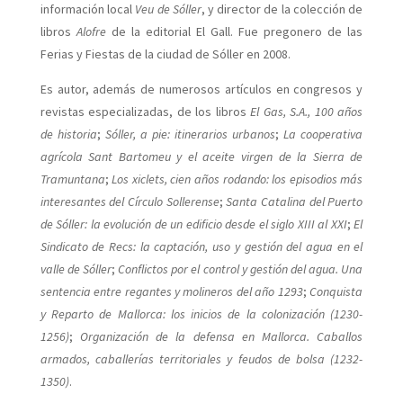
información local
Veu de Sóller
, y director de la colección de
libros
Alofre
de la editorial El Gall. Fue pregonero de las
Ferias y Fiestas de la ciudad de Sóller en 2008.
Es autor, además de numerosos artículos en congresos y
revistas especializadas, de los libros
El Gas, S.A., 100 años
de historia
;
Sóller, a pie: itinerarios urbanos
;
La cooperativa
agrícola Sant Bartomeu y el aceite virgen de la Sierra de
Tramuntana
;
Los xiclets, cien años rodando: los episodios más
interesantes del Círculo Sollerense
;
Santa Catalina del Puerto
de Sóller: la evolución de un edificio desde el siglo XIII al XXI
;
El
Sindicato de Recs: la captación, uso y gestión del agua en el
valle de Sóller
;
Conflictos por el control y gestión del agua. Una
sentencia entre regantes y molineros del año 1293
;
Conquista
y Reparto de Mallorca: los inicios de la colonización (1230-
1256)
;
Organización de la defensa en Mallorca. Caballos
armados, caballerías territoriales y feudos de bolsa (1232-
1350)
.